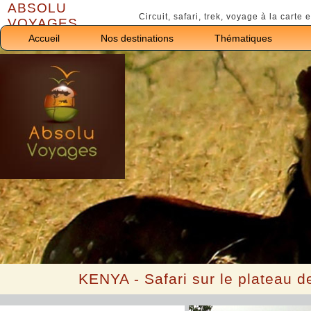
ABSOLU
Google
Circuit, safari, trek, voyage à la carte e
VOYAGES
Accueil
Nos destinations
Thématiques
KENYA - Safari sur le plateau d