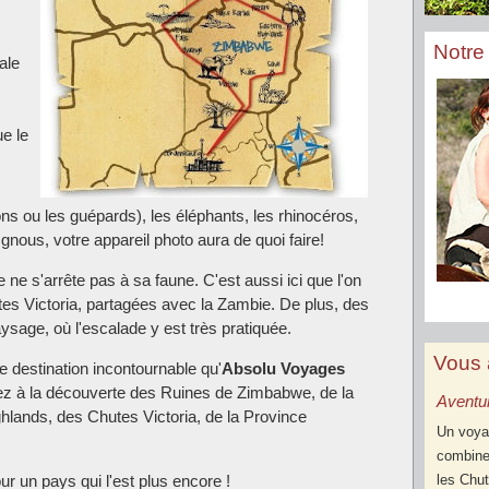
Notre 
ale
e le
ons ou les guépards), les éléphants, les rhinocéros,
gnous, votre appareil photo aura de quoi faire!
 ne s'arrête pas à sa faune. C'est aussi ici que l'on
tes Victoria, partagées avec la Zambie. De plus, des
aysage, où l'escalade y est très pratiquée.
Vous 
 destination incontournable qu'
Absolu Voyages
rez à la découverte des Ruines de Zimbabwe, de la
Aventur
ands, des Chutes Victoria, de la Province
Un voya
combine
les Chut
ur un pays qui l'est plus encore !