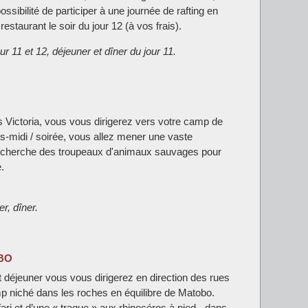
ossibilité de participer à une journée de rafting en
staurant le soir du jour 12 (à vos frais).
ur 11 et 12, déjeuner et dîner du jour 11.
s Victoria, vous vous dirigerez vers votre camp de
-midi / soirée, vous allez mener une vaste
 recherche des troupeaux d'animaux sauvages pour
.
r, dîner.
OBO
t déjeuner vous vous dirigerez en direction des rues
p niché dans les roches en équilibre de Matobo.
ari et d’une « traque » aux rhinocéros à pied - dans