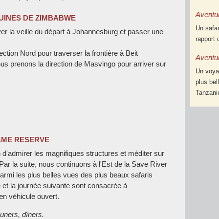
Aventu
RUINES DE ZIMBABWE
Un safa
ver la veille du départ à Johannesburg et passer une
rapport 
tion Nord pour traverser la frontière à Beit
Aventu
ous prenons la direction de Masvingo pour arriver sur
Un voyag
plus bel
Tanzanie
GAME RESERVE
in d'admirer les magnifiques structures et méditer sur
Par la suite, nous continuons à l'Est de la Save River
armi les plus belles vues des plus beaux safaris
 et la journée suivante sont consacrée à
 en véhicule ouvert.
euners, dîners.