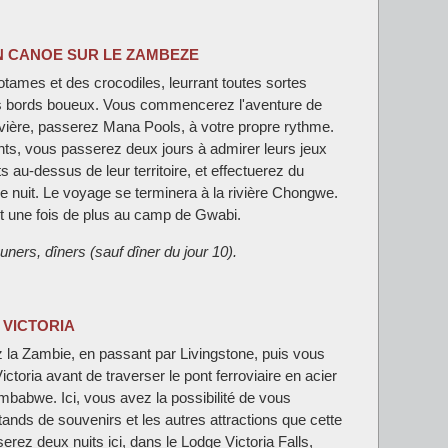
EN CANOE SUR LE ZAMBEZE
tames et des crocodiles, leurrant toutes sortes
es bords boueux. Vous commencerez l'aventure de
ivière, passerez Mana Pools, à votre propre rythme.
ts, vous passerez deux jours à admirer leurs jeux
 au-dessus de leur territoire, et effectuerez du
 nuit. Le voyage se terminera à la rivière Chongwe.
it une fois de plus au camp de Gwabi.
uners, dîners (sauf dîner du jour 10).
 VICTORIA
z la Zambie, en passant par Livingstone, puis vous
oria avant de traverser le pont ferroviaire en acier
Zimbabwe. Ici, vous avez la possibilité de vous
tands de souvenirs et les autres attractions que cette
serez deux nuits ici, dans le Lodge Victoria Falls,