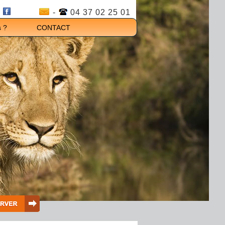
-
04 37 02 25 01
 ?
CONTACT