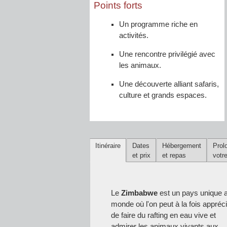
Points forts
Un programme riche en
activités.
Une rencontre privilégié avec
les animaux.
Une découverte alliant safaris,
culture et grands espaces.
Itinéraire
Dates
Hébergement
Prol
et prix
et repas
votr
Le
Zimbabwe
est un pays unique 
monde où l'on peut à la fois appréc
de faire du rafting en eau vive et
admirer les animaux vivants aux