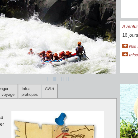
Aventu
16 jours
Nos 
Infos
onger
Infos
AVIS
e voyage
pratiques
au
ier