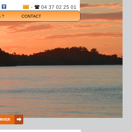
-
04 37 02 25 01
 ?
CONTACT