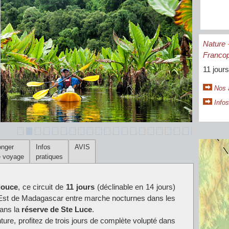
Nature
Franco
11 jours
Nos 
Infos
onger
Infos
AVIS
e voyage
pratiques
douce
, ce circuit de
11 jours
(déclinable en 14 jours)
e Est de Madagascar entre marche nocturnes dans les
ans la
réserve de Ste Luce
.
nture, profitez de trois jours de complète volupté dans