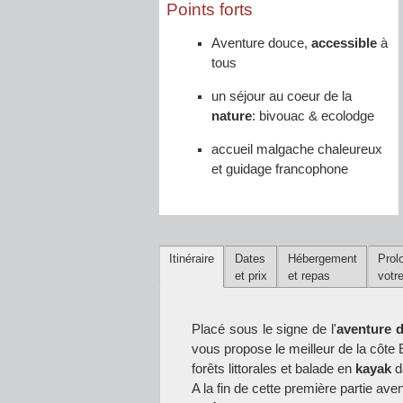
Points forts
Aventure douce,
accessible
à
tous
un séjour au coeur de la
nature
: bivouac & ecolodge
accueil malgache chaleureux
et guidage francophone
Itinéraire
Dates
Hébergement
Prol
et prix
et repas
votr
Placé sous le signe de l'
aventure 
vous propose le meilleur de la côt
forêts littorales et balade en
kayak
d
A la fin de cette première partie ave