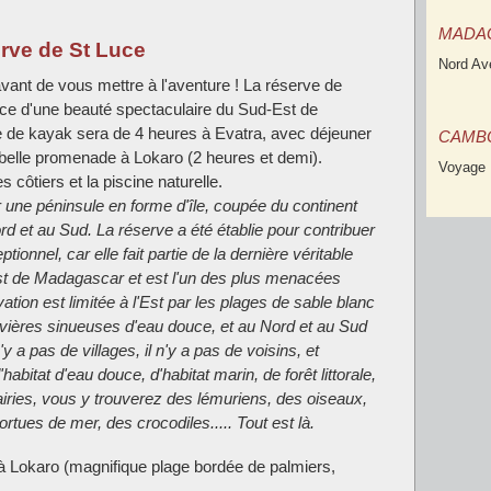
MADA
erve de St Luce
Nord Av
 avant de vous mettre à l'aventure ! La réserve de
nce d'une beauté spectaculaire du Sud-Est de
 de kayak sera de 4 heures à Evatra, avec déjeuner
CAMB
 belle promenade à Lokaro (2 heures et demi).
Voyage 
côtiers et la piscine naturelle.
 une péninsule en forme d'île, coupée du continent
d et au Sud. La réserve a été établie pour contribuer
tionnel, car elle fait partie de la dernière véritable
Est de Madagascar et est l'un des plus menacées
tion est limitée à l'Est par les plages de sable blanc
 rivières sinueuses d'eau douce, et au Nord et au Sud
'y a pas de villages, il n'y a pas de voisins, et
bitat d'eau douce, d'habitat marin, de forêt littorale,
iries, vous y trouverez des lémuriens, des oiseaux,
rtues de mer, des crocodiles..... Tout est là.
 Lokaro (magnifique plage bordée de palmiers,