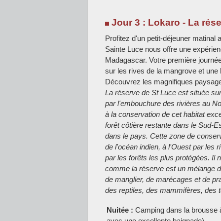
Jour 3 : Lokaro - La rés
Profitez d'un petit-déjeuner matinal
Sainte Luce nous offre une expérie
Madagascar. Votre première journée
sur les rives de la mangrove et une
Découvrez les magnifiques paysages 
La réserve de St Luce est située sur
par l'embouchure des rivières au Nor
à la conservation de cet habitat excep
forêt côtière restante dans le Sud-
dans le pays. Cette zone de conserva
de l'océan indien, à l'Ouest par les
par les forêts les plus protégées. Il n
comme la réserve est un mélange d'ha
de manglier, de marécages et de pra
des reptiles, des mammifères, des to
Nuitée :
Camping dans la brousse à
avec une excellente baignade) .