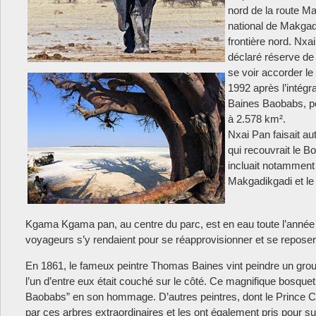
nord de la route Ma
national de Makgad
frontière nord. Nxa
déclaré réserve de
se voir accorder le
1992 après l’intégr
Baines Baobabs, por
à 2.578 km².
Nxai Pan faisait aut
qui recouvrait le B
incluait notamment
Makgadikgadi et le
Kgama Kgama pan, au centre du parc, est en eau toute l’anné
voyageurs s’y rendaient pour se réapprovisionner et se reposer
En 1861, le fameux peintre Thomas Baines vint peindre un grou
l’un d’entre eux était couché sur le côté. Ce magnifique bosqu
Baobabs” en son hommage. D’autres peintres, dont le Prince Ch
par ces arbres extraordinaires et les ont également pris pour suj