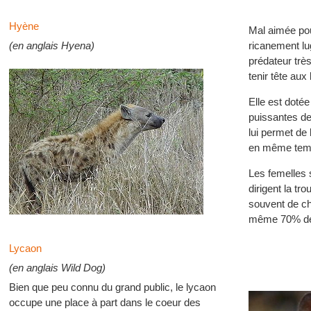
Hyène
Mal aimée pou
(en anglais Hyena)
ricanement lu
prédateur trè
tenir tête aux
Elle est doté
puissantes de
lui permet de 
en même temp
Les femelles 
dirigent la tro
souvent de ch
même 70% de 
Lycaon
(en anglais Wild Dog)
Bien que peu connu du grand public, le lycaon
occupe une place à part dans le coeur des