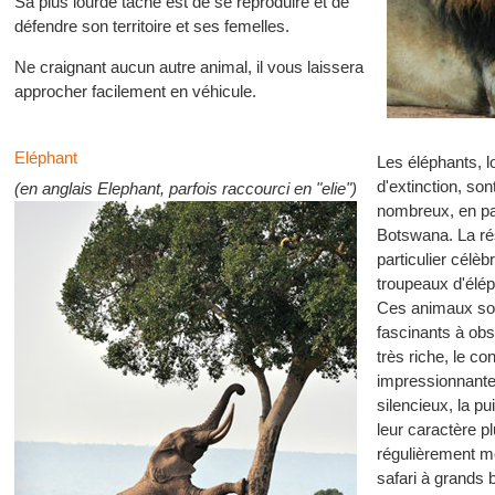
Sa plus lourde tâche est de se reproduire et de
défendre son territoire et ses femelles.
Ne craignant aucun autre animal, il vous laissera
approcher facilement en véhicule.
Eléphant
Les éléphants, 
d'extinction, so
(en anglais Elephant, parfois raccourci en "elie")
nombreux, en par
Botswana. La ré
particulier célè
troupeaux d'élép
Ces animaux son
fascinants à obs
très riche, le con
impressionnante
silencieux, la pu
leur caractère pl
régulièrement m
safari à grands b